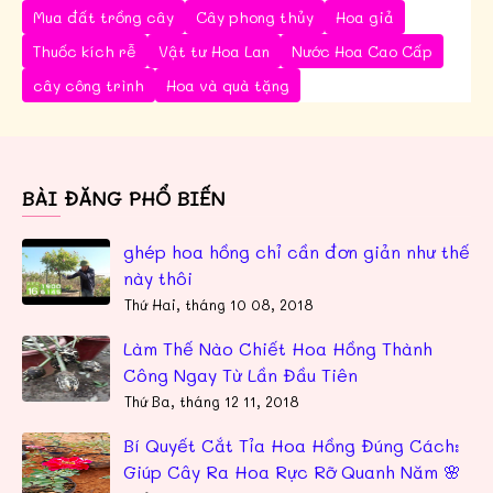
Mua đất trồng cây
Cây phong thủy
Hoa giả
Thuốc kích rễ
Vật tư Hoa Lan
Nước Hoa Cao Cấp
cây công trình
Hoa và quà tặng
BÀI ĐĂNG PHỔ BIẾN
ghép hoa hồng chỉ cần đơn giản như thế
này thôi
Thứ Hai, tháng 10 08, 2018
Làm Thế Nào Chiết Hoa Hồng Thành
Công Ngay Từ Lần Đầu Tiên
Thứ Ba, tháng 12 11, 2018
Bí Quyết Cắt Tỉa Hoa Hồng Đúng Cách:
Giúp Cây Ra Hoa Rực Rỡ Quanh Năm 🌸