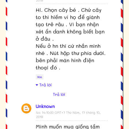
2019
Hi. Chọn cây bé . Chứ cây
to thì hiếm vì họ để giành
tạo trê râu . Vì bạn nhận
xét ẩn danh không biết bạn
ở đâu .
Nếu ở hn thì cứ nhắn mình
nhé . Nút hộp thư phía dưới.
bên phải màn hình điện
thoại đó .
Xóa
Trả lời
Trả lời
Unknown
lúc 14:10:00 GMT+7 Thứ Năm, 17 tháng 10,
2019
Mình muốn mua giống tầm