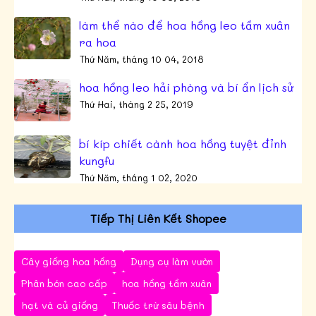
làm thể nào để hoa hồng leo tầm xuân
ra hoa
Thứ Năm, tháng 10 04, 2018
hoa hồng leo hải phòng và bí ẩn lịch sử
Thứ Hai, tháng 2 25, 2019
bí kíp chiết cành hoa hồng tuyệt đỉnh
kungfu
Thứ Năm, tháng 1 02, 2020
Tiếp Thị Liên Kết Shopee
Cây giống hoa hồng
Dụng cụ làm vườn
Phân bón cao cấp
hoa hồng tầm xuân
hạt và củ giống
Thuốc trừ sâu bệnh