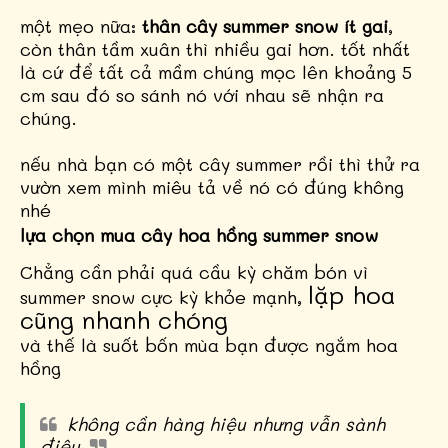
một mẹo nữa:
thân cây summer snow ít gai
,
còn thân tầm xuân thì nhiều gai hơn. tốt nhất
là cứ để tất cả mầm chúng mọc lên khoảng 5
cm sau đó so sánh nó với nhau sẽ nhận ra
chúng.
nếu nhà bạn có một cây summer rồi thì thử ra
vườn xem mình miêu tả về nó có đúng không
nhé
lựa chọn mua cây hoa hồng summer snow
Chẳng cần phải quá cầu kỳ chăm bón vì
lặp hoa
summer snow cực kỳ khỏe mạnh,
cũng nhanh chóng
và thế là suốt bốn mùa bạn được ngắm hoa
hồng
không cần hàng hiệu nhưng vẫn sành
điệu