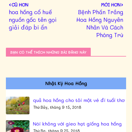
CŨ HƠN
MỚI HƠN
hoa hồng cổ huế
Bệnh Phấn Trắng
nguồn gốc tên gọi
Hoa Hồng Nguyên
giải đáp bí ẩn
Nhân Và Cách
Phòng Trừ
BẠN CÓ THỂ THÍCH NHỮNG BÀI ĐĂNG NÀY
Nhật Ký Hoa Hồng
quả hoa hồng cho tôi một vé đi tuổi thơ
Thứ Bảy, tháng 9 15, 2018
Nói không với gieo hạt giống hoa hồng
Thứ Ba, tháng 9 25, 2018