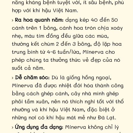
năng kháng bệnh tuyệt vời, ít sâu bệnh, phù
hợp với khí hậu Việt Nam.
Ra hoa quanh năm
: dạng kép 40 đến 50
cánh trên 1 bông, cánh hoa tròn chịa xoáy
nhẹ, màu tím đồng đều giữa các mùa,
thường kết chùm 2 đến 3 bông, độ lặp hoa
trung bình từ 4-6 tuần/lứa, Minerva cho
phép chúng ta thưởng thức vẻ đẹp của nó
suốt cả năm.
Dễ chăm sóc
: Dù là giống hồng ngoại,
Minerva đã được nhiệt đới hóa thành công
bằng cách ghép cành, cây nhà mình ghép
phôi tầm xuân, nên nó thích nghi tốt với thổ
nhưỡng và khí hậu Việt Nam, đặc biệt ở
những nơi có khí hậu mát mẻ như Đà Lạt.
Ứng dụng đa dạng
: Minerva không chỉ lý