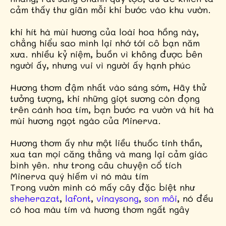
cảm thấy thư giãn mỗi khi bước vào khu vườn.
khi hít hà mùi hương của loài hoa hồng này,
chẳng hiểu sao mình lại nhớ tới cô bạn năm
xưa. nhiều kỷ niệm, buồn vì không được bên
người ấy, nhưng vui vì người ấy hạnh phúc
Hương thơm đậm nhất vào sáng sớm, Hãy thử
tưởng tượng, khi những giọt sương còn đọng
trên cánh hoa tím, bạn bước ra vườn và hít hà
mùi hương ngọt ngào của Minerva.
Hương thơm ấy như một liều thuốc tinh thần,
xua tan mọi căng thẳng và mang lại cảm giác
bình yên. như trong câu chuyện cổ tích
Minerva quý hiếm vì nó màu tím
Trong vườn mình có mấy cây đặc biệt như
sheherazat
,
lafont
,
vinaysong
,
son môi
, nó đều
có hoa màu tím và hương thơm ngất ngây