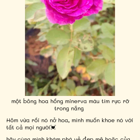
một bông hoa hồng minerva màu tím rực rỡ
trong nắng
Hôm vừa rồi nó nở hoa, mình muốn khoe nó với
tất cả mọi người💓
hãy cùng mình khám phá vẻ đẹp mê hoặc của