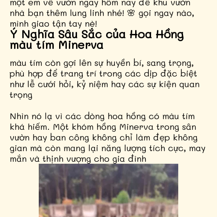
một em về vườn ngay hôm nay để khu vườn
nhà bạn thêm lung linh nhé! 🌸 gọi ngay nào,
mình giao tận tay nè!
Ý Nghĩa Sâu Sắc của Hoa Hồng
màu tím Minerva
màu tím còn gợi lên sự huyền bí, sang trọng,
phù hợp để trang trí trong các dịp đặc biệt
như lễ cưới hỏi, kỷ niệm hay các sự kiện quan
trọng
Nhìn nó lạ vì các dòng hoa hồng có màu tím
khá hiếm. Một khóm hồng Minerva trong sân
vườn hay ban công không chỉ làm đẹp không
gian mà còn mang lại năng lượng tích cực, may
mắn và thịnh vượng cho gia đình