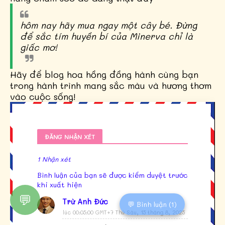
hôm nay hãy mua ngay một cây bé. Đừng
để sắc tím huyền bí của Minerva chỉ là
giấc mơ!
Hãy để blog hoa hồng đồng hành cùng bạn
trong hành trình mang sắc màu và hương thơm
vào cuộc sống!
ĐĂNG NHẬN XÉT
1 Nhận xét
Bình luận của bạn sẽ được kiểm duyệt trước
khi xuất hiện
💬
Trừ Anh Đức
💬 Bình luận (1)
lúc 00:05:00 GMT+7 Thứ Sáu, 15 tháng 8, 2025