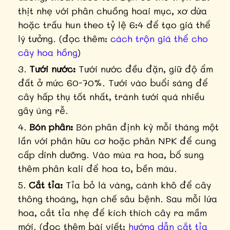
thịt nhẹ với phân chuồng hoai mục, xơ dừa
hoặc trấu hun theo tỷ lệ 6:4 để tạo giá thể
lý tưởng. (đọc thêm:
cách trộn giá thể cho
cây hoa hồng
)
Tưới nước:
Tưới nước đều đặn, giữ độ ẩm
đất ở mức 60-70%. Tưới vào buổi sáng để
cây hấp thụ tốt nhất, tránh tưới quá nhiều
gây úng rễ.
Bón phân:
Bón phân định kỳ mỗi tháng một
lần với phân hữu cơ hoặc phân NPK để cung
cấp dinh dưỡng. Vào mùa ra hoa, bổ sung
thêm phân kali để hoa to, bền màu.
Cắt tỉa:
Tỉa bỏ lá vàng, cành khô để cây
thông thoáng, hạn chế sâu bệnh. Sau mỗi lứa
hoa, cắt tỉa nhẹ để kích thích cây ra mầm
mới. (đọc thêm bài viết:
hướng dẫn cắt tỉa