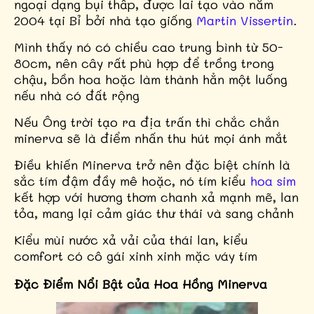
ngoại dạng bụi thấp, được lai tạo vào năm
2004 tại Bỉ bởi nhà tạo giống
Martin Vissertin
.
Mình thấy nó có chiều cao trung bình từ 50-
80cm, nên cây rất phù hợp để trồng trong
chậu, bồn hoa hoặc làm thành hẳn một luống
nếu nhà có đất rộng
Nếu Ông trời tạo ra địa trấn thì chắc chắn
minerva sẽ là điểm nhấn thu hút mọi ánh mắt
Điều khiến Minerva trở nên đặc biệt chính là
sắc tím đậm đầy mê hoặc, nó tím kiểu
hoa sim
kết hợp với hương thơm chanh xả mạnh mẽ, lan
tỏa, mang lại cảm giác thư thái và sang chảnh
Kiểu mùi nước xả vải của thái lan, kiểu
comfort có cô gái xinh xinh mặc váy tím
Đặc Điểm Nổi Bật của Hoa Hồng Minerva