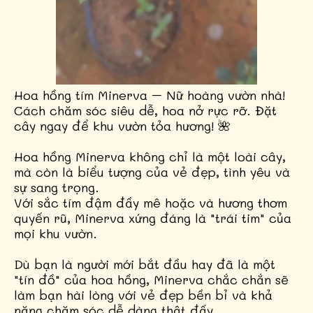
Hoa hồng tím Minerva – Nữ hoàng vườn nhà!
Cách chăm sóc siêu dễ, hoa nở rực rỡ. Đặt
cây ngay để khu vườn tỏa hương! 🌺
Hoa hồng Minerva không chỉ là một loài cây,
mà còn là biểu tượng của vẻ đẹp, tình yêu và
sự sang trọng.
Với sắc tím đậm đầy mê hoặc và hương thơm
quyến rũ, Minerva xứng đáng là "trái tim" của
mọi khu vườn.
Dù bạn là người mới bắt đầu hay đã là một
"tín đồ" của hoa hồng, Minerva chắc chắn sẽ
làm bạn hài lòng với vẻ đẹp bền bỉ và khả
năng chăm sóc dễ dàng thật đấy