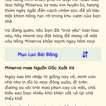
hoa hồng Minerva
, từ màu tím huyền bí, hương
thơm ngây ngất đến cách chăm sóc để sở hữu
một khóm hồng rực rỡ trong khu vườn của bạn
nhé
Và đừng quên, nếu bạn đã "trót yêu" loài hoa
này, hãy nhanh tay đặt hàng để mang về một
cây hồng Minerva khỏe mạnh ngay hôm nay!
Mục Lục Bài Đăng
Minerva rose Nguồn Gốc Xuất Xứ
Ngày xưa khi nhập lô giống này về, mình còn
nhớ như in đó là mùa đông xuân, đi trên
đường xa xôi trời mưa phùn cay cả mắt, chả
hiểu sao bao nhiêu khó khăn vất vả lại chả
thấy khổ