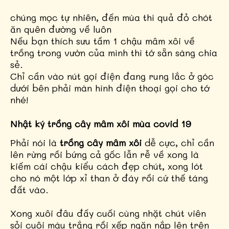
chúng mọc tự nhiên, đến mùa thì quả đỏ chót
ăn quên đường về luôn
Nếu bạn thích sưu tầm 1 chậu mâm xôi về
trồng trong vườn của mình thì tớ sẵn sàng chia
sẻ.
Chỉ cần vào nút gọi điện đang rung lắc ở góc
dưới bên phải màn hình điện thoại gọi cho tớ
nhé!
Nhật ký trồng cây mâm xôi mùa covid 19
Phải nói là
trồng cây mâm xôi
dễ cực, chỉ cần
lên rừng rồi bứng cả gốc lẫn rễ về xong là
kiếm cái chậu kiểu cách đẹp chút, xong lót
cho nó một lớp xỉ than ở đáy rồi cứ thế táng
đất vào.
Xong xuôi đâu đấy cuối cùng nhặt chút viên
sỏi cuội màu trắng rồi xếp ngăn nắp lên trên