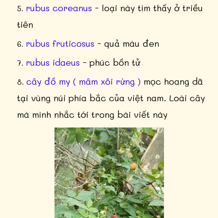
rubus coreanus
- loại này tìm thấy ở triều
tiên
rubus fruticosus
- quả màu đen
rubus idaeus
- phúc bồn tử
cây đồ my ( mâm xôi rừng )
mọc hoang dã
tại vùng núi phía bắc của việt nam. Loài cây
mà mình nhắc tới trong bài viết này