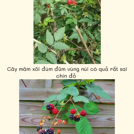
Cây mâm xôi đùm đũm vùng núi có quả rất sai
chín đỏ