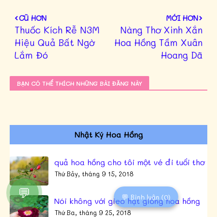
CŨ HƠN
MỚI HƠN
Thuốc Kích Rễ N3M
Nàng Thơ Xinh Xắn
Hiệu Quả Bất Ngờ
Hoa Hồng Tầm Xuân
Lắm Đó
Hoang Dã
BẠN CÓ THỂ THÍCH NHỮNG BÀI ĐĂNG NÀY
Nhật Ký Hoa Hồng
quả hoa hồng cho tôi một vé đi tuổi thơ
Thứ Bảy, tháng 9 15, 2018
💬
💬 Bình luận (0)
Nói không với gieo hạt giống hoa hồng
Thứ Ba, tháng 9 25, 2018