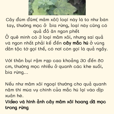
Cây đùm đũm( mâm xôi) loại này lá to như bàn
tay, thường mọc ở bìa rừng, loại này cũng có
quả đỏ ăn ngon phết
Ở quê mình có 3 loại mâm xôi, nhưng sai quả
và ngon nhất phải kể đến
cây mắc hú
ở vùng
dân tộc tớ gọi thế, có nơi còn gọi là quả ngấy.
Với thân bụi rậm rạp cao khoảng 30 đến 80
cm, thường mọc nhiều ở quanh các khe suối,
bìa rừng...
Nếu như mâm xôi ngoại thường cho quả quanh
năm thì mùa vụ chính của mắc hú lại vào dịp
xuân hè.
Video và hình ảnh cây mâm xôi hoang dã mọc
trong rừng